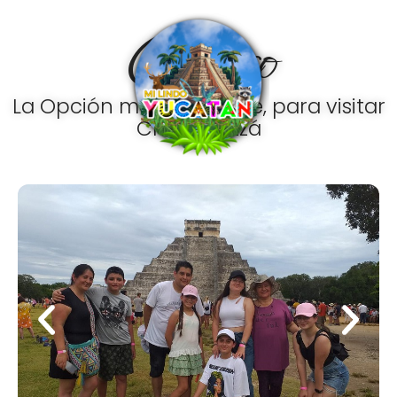
Ir
Clásico
al
contenido
La Opción más accesible, para visitar
Chichen Itzá