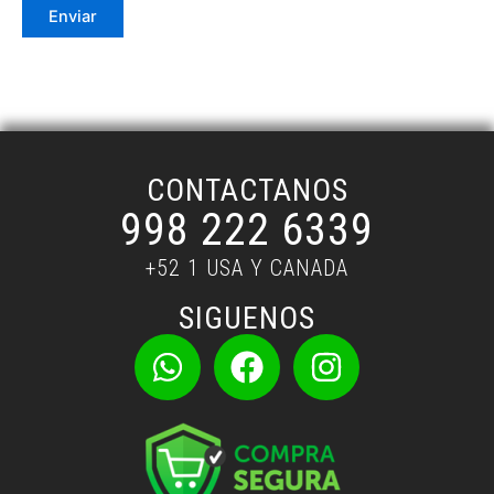
CONTACTANOS
998 222 6339
+52 1 USA Y CANADA
SIGUENOS
W
F
I
h
a
n
a
c
s
t
e
t
s
b
a