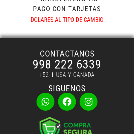
PAGO CON TARJETAS
DOLARES AL TIPO DE CAMBIO
CONTACTANOS
998 222 6339
+52 1 USA Y CANADA
SIGUENOS
W
F
I
h
a
n
a
c
s
t
e
t
s
b
a