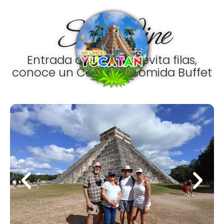
Ir
Skip Line
al
contenido
Entrada anticipada, evita filas,
conoce un Cenote y comida Buffet